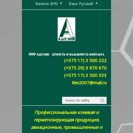
Валюта: BYN
Язык: Русский
(+375 17) 3 500 222
(+375 29) 3 670 670
(+375 17) 3 500 333
klei2007@mail.ru
Профессиональная клеевая и
герметизирующая продукция,
авиационные, промышленные и