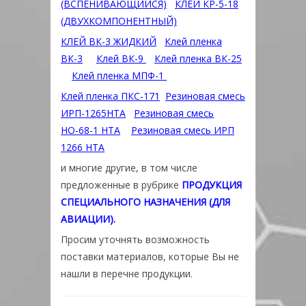
(ВСПЕНИВАЮЩИЙСЯ)
КЛЕЙ КР-5-18
(ДВУХКОМПОНЕНТНЫЙ)
КЛЕЙ ВК-3 ЖИДКИЙ
Клей пленка
ВК-3
Клей ВК-9
Клей пленка ВК-25
Клей пленка МПФ-1
Клей пленка ПКС-171
Резиновая смесь
ИРП-1265НТА
Резиновая смесь
НО-68-1 НТА
Резиновая смесь ИРП
1266 НТА
и многие другие, в том числе
предложенные в рубрике
ПРОДУКЦИЯ
СПЕЦИАЛЬНОГО НАЗНАЧЕНИЯ (ДЛЯ
АВИАЦИИ)
.
Просим уточнять возможность
поставки материалов, которые Вы не
нашли в перечне продукции.