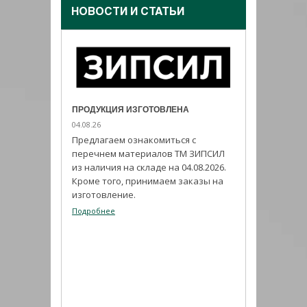
НОВОСТИ И CТАТЬИ
ПРОДУКЦИЯ ИЗГОТОВЛЕНА
04.08.26
Предлагаем ознакомиться с
перечнем материалов ТМ ЗИПСИЛ
из наличия на складе на 04.08.2026.
Кроме того, принимаем заказы на
изготовление.
Подробнее
ИЗ ПРОГРАММЫ
ИМПОРТОЗАМЕ
03.08.26
ников
ли с
Набирает попул
праздником.
герметик ADHES
своим высоким
показателям.