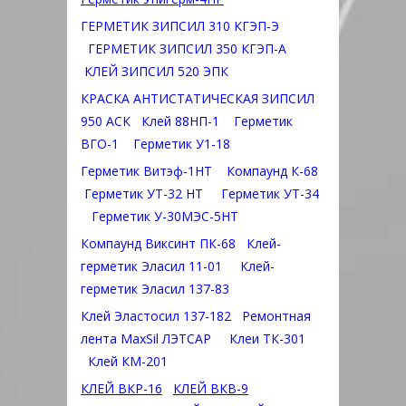
ГЕРМЕТИК ЗИПСИЛ 310 КГЭП-Э
ГЕРМЕТИК ЗИПСИЛ 350 КГЭП-А
КЛЕЙ ЗИПСИЛ 520 ЭПК
КРАСКА АНТИСТАТИЧЕСКАЯ ЗИПСИЛ
950 АСК
Клей 88НП-1
Герметик
ВГО-1
Герметик У1-18
Герметик Витэф-1НТ
Компаунд К-68
Герметик УТ-32 НТ
Герметик УТ-34
Герметик У-30МЭС-5НТ
Компаунд Виксинт ПК-68
Клей-
герметик Эласил 11-01
Клей-
герметик Эласил 137-83
Клей Эластосил 137-182
Ремонтная
лента MaxSil ЛЭТСАР
Клеи ТК-301
Клей КМ-201
КЛЕЙ ВКР-16
КЛЕЙ ВКВ-9