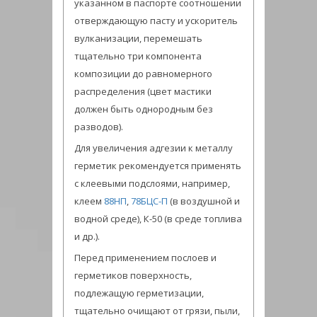
указанном в паспорте соотношении
отверждающую пасту и ускоритель
вулканизации, перемешать
тщательно три компонента
композиции до равномерного
распределения (цвет мастики
должен быть однородным без
разводов).
Для увеличения адгезии к металлу
герметик рекомендуется применять
с клеевыми подслоями, например,
клеем
88НП
,
78БЦС-П
(в воздушной и
водной среде), К-50 (в среде топлива
и др.).
Перед применением послоев и
герметиков поверхность,
подлежащую герметизации,
тщательно очищают от грязи, пыли,