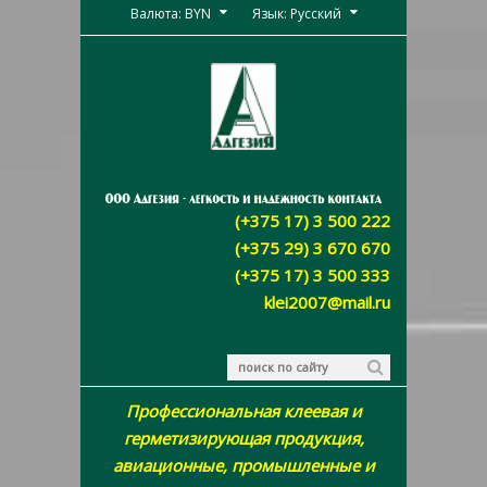
Валюта: BYN
Язык: Русский
(+375 17) 3 500 222
(+375 29) 3 670 670
(+375 17) 3 500 333
klei2007@mail.ru
Профессиональная клеевая и
герметизирующая продукция,
авиационные, промышленные и