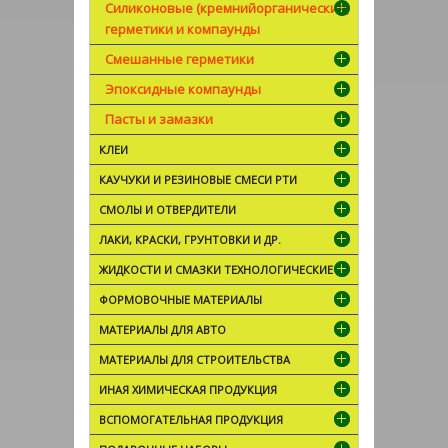
Силиконовые (кремнийорганические)
герметики и компаунды
Смешанные герметики
Эпоксидные компаунды
Пасты и замазки
КЛЕИ
КАУЧУКИ И РЕЗИНОВЫЕ СМЕСИ РТИ
СМОЛЫ И ОТВЕРДИТЕЛИ
ЛАКИ, КРАСКИ, ГРУНТОВКИ И ДР.
ЖИДКОСТИ И СМАЗКИ ТЕХНОЛОГИЧЕСКИЕ
ФОРМОВОЧНЫЕ МАТЕРИАЛЫ
МАТЕРИАЛЫ ДЛЯ АВТО
МАТЕРИАЛЫ ДЛЯ СТРОИТЕЛЬСТВА
ИНАЯ ХИМИЧЕСКАЯ ПРОДУКЦИЯ
ВСПОМОГАТЕЛЬНАЯ ПРОДУКЦИЯ