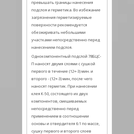
превышать границы нанесения
подслоя и герметика. Во избежание
загрязнения герметизируемые
поверхности рекомендуется
обезжиривать небольшими
участками непосредственно перед
нанесением подслоя.
Однокомпонентный подслой 78БЦС-
П наносят двумя слоями с сушкой
первого в течение (12+-3) мин. и
второго - (12+-3) мин, после чего
наносят герметик. При нанесении
клея К-50, состоящего их двух
компонентов, смешиваемых
непосредственно перед
применением в соотношении
основы и отвердителя 6:1 по массе,
сушку первого и второго слоев