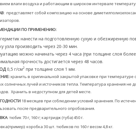
вием влаги воздуха и работающим в шиpоком интеpвале темпеpату
АВ
: пpедставляет собой композицию на основе диметилполисилоксан
изатоpов.
МЕНДАЦИИ ПО ПРИМЕНЕНИЮ:
-герметик нанести на подготовленную сухую и обезжиренную пов
у узла производить через 20-30 мин.
уатацию можно начинать через 4 часа (при толщине слоя более
имальная прочность достигается через 48 часов.
2
ОД
0,5 г/см
при толщине слоя 1 мм.
ЕНИЕ
:
хранить в оригинальной закрытой упаковке при температуре от
х солнечных лучей и источников тепла. Температура хранения не 
дов. Хранить в недоступном для детей месте.
 ГОДНОСТИ
18 месяцев при соблюдении условий хранения.
По истече
ьзовать после предварительного опробования.
ВКА
: тюбик 70 г, 160 г; картридж (туба) 450 г.
вка(пример): коробка 30 шт. тюбиков по 160 г весом 4,8 кг.