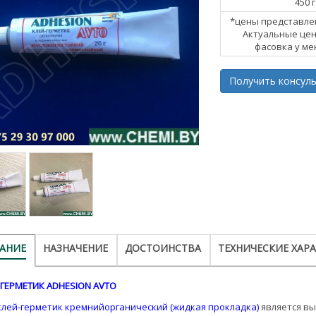
450 г
*цены представле
Актуальные цен
фасовка у ме
Получить консульт
АНИЕ
НАЗНАЧЕНИЕ
ДОСТОИНСТВА
ТЕХНИЧЕСКИЕ ХАР
ГЕРМЕТИК ADHESION AVTO
 клей-герметик кремнийорганический (жидкая прокладка)
является вы