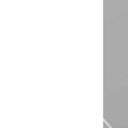
КЛЕЙ-ГЕРМЕТИК ADHESION GLASS1
ТЕРМОВИБРОСТОЙКИЙ
КЛЕЙ
кой Отечественной