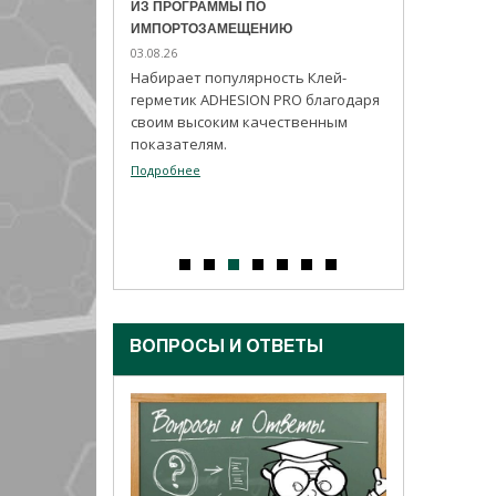
ПО
МАТЕРИАЛ ДЛЯ ГЕРМЕТИЗАЦИИ,
специализиров
ЕНИЮ
ГИДРОИЗОЛЯЦИИ...
гидрофобизато
17.07.26
сохранить па
рность Клей-
В качестве шовного и
(«дышащий» эф
ON PRO благодаря
покрывающего материала для
Подробнее
качественным
вибро-, шумо- , паро- и
гидроизоляции и герметизации,
защиты от агрессивных сред и
коррозии применяется мастика
тиоколовая ADHESION M-05.
Подробнее
ВОПРОСЫ И ОТВЕТЫ