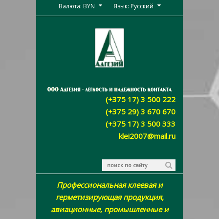
Валюта: BYN
Язык: Русский
(+375 17) 3 500 222
(+375 29) 3 670 670
(+375 17) 3 500 333
klei2007@mail.ru
Профессиональная клеевая и
герметизирующая продукция,
авиационные, промышленные и