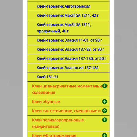
Клей-герметик Автогермесил
Клей-герметик MaxSil SA 1211, 42 г
Клей-герметик MaxSil SA 1311,
прозрачный, 40 г
Клей-герметик Эласил 11-01, от 90 г
Клей-герметик Эласил 137-83, от 90 г
Клей-герметик Эласил 137-180, от 50 г
Клей-герметик Эластосил 137-182
Клей 151-31
Клеи цианакрилатные моментального
склеивания
Клеи обувные
Клеи синтетические, смешанные и др
Клеи полихлоропреновые
(наиритовые)
Клеи УФ-отверждения