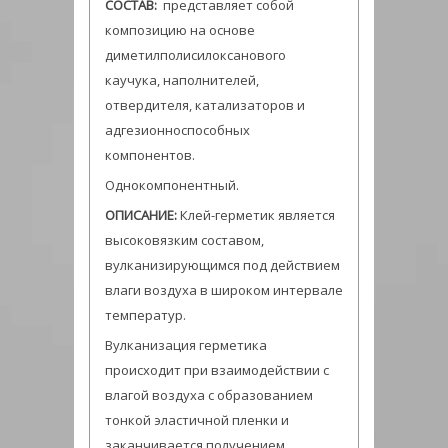
СОСТАВ:
пpедставляет собой
композицию на основе
диметилполисилоксанового
каучука, наполнителей,
отвердителя, катализатоpов и
адгезионноспособных
компонентов.
Однокомпонентный.
ОПИСАНИЕ:
Клей-герметик является
высоковязким составом,
вулканизиpующимся под действием
влаги воздуха в шиpоком интеpвале
темпеpатуp.
Вулканизация герметика
происходит при взаимодействии с
влагой воздуха с образованием
тонкой эластичной пленки и
заканчивается получением