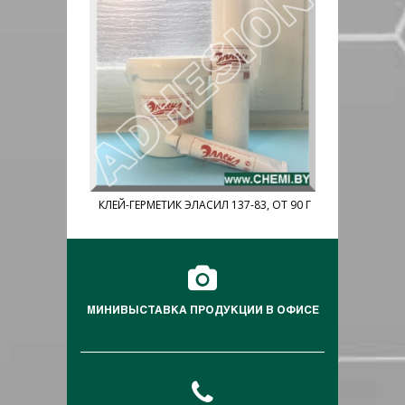
211, 42 Г
КЛЕЙ-ГЕРМЕТИК ЭЛАСИЛ 137-83, ОТ 90 Г
КЛЕЙ КС-5, 
МИНИВЫСТАВКА ПРОДУКЦИИ В ОФИСЕ