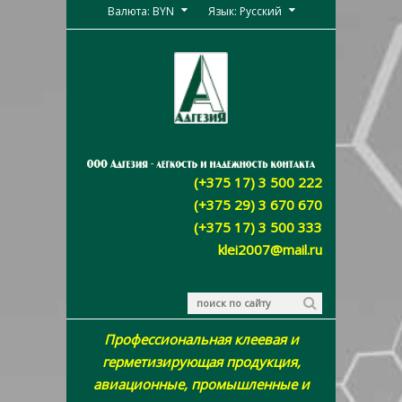
Валюта: BYN
Язык: Русский
(+375 17) 3 500 222
(+375 29) 3 670 670
(+375 17) 3 500 333
klei2007@mail.ru
Профессиональная клеевая и
герметизирующая продукция,
авиационные, промышленные и