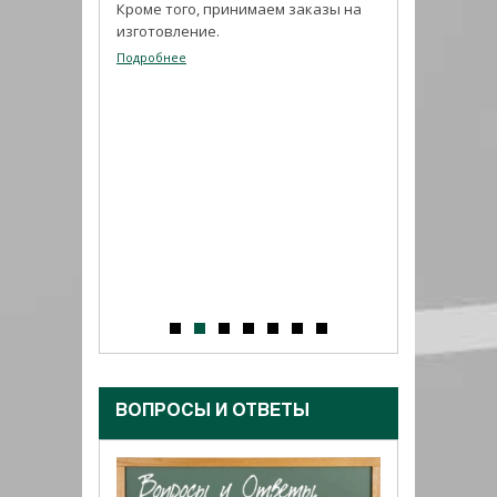
Кроме того, принимаем заказы на
изготовление.
Подробнее
ИЗ ПРОГРАММЫ
ИМПОРТОЗАМЕ
03.08.26
ников
ли с
Набирает попул
праздником.
герметик ADHES
своим высоким
показателям.
Подробнее
ВОПРОСЫ И ОТВЕТЫ