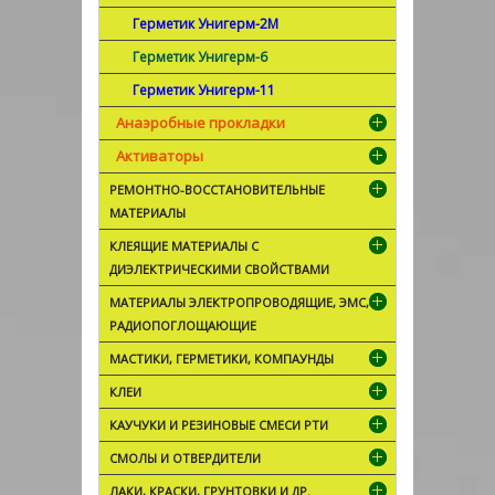
Герметик Унигерм-2М
Герметик Унигерм-6
Герметик Унигерм-11
Анаэробные прокладки
Активаторы
РЕМОНТНО-ВОССТАНОВИТЕЛЬНЫЕ
МАТЕРИАЛЫ
КЛЕЯЩИЕ МАТЕРИАЛЫ С
ДИЭЛЕКТРИЧЕСКИМИ СВОЙСТВАМИ
МАТЕРИАЛЫ ЭЛЕКТРОПРОВОДЯЩИЕ, ЭМС,
РАДИОПОГЛОЩАЮЩИЕ
МАСТИКИ, ГЕРМЕТИКИ, КОМПАУНДЫ
КЛЕИ
КАУЧУКИ И РЕЗИНОВЫЕ СМЕСИ РТИ
СМОЛЫ И ОТВЕРДИТЕЛИ
ЛАКИ, КРАСКИ, ГРУНТОВКИ И ДР.