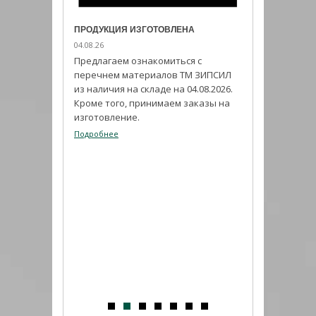
ПРОДУКЦИЯ ИЗГОТОВЛЕНА
04.08.26
Предлагаем ознакомиться с
перечнем материалов ТМ ЗИПСИЛ
из наличия на складе на 04.08.2026.
Кроме того, принимаем заказы на
изготовление.
Подробнее
ИЗ ПРОГРАММЫ
ИМПОРТОЗАМЕ
03.08.26
ников
ли с
Набирает попул
праздником.
герметик ADHES
своим высоким
показателям.
Подробнее