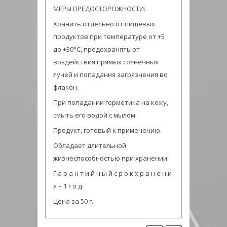
МЕРЫ ПРЕДОСТОРОЖНОСТИ:
Хранить отдельно от пищевых
продуктов при температуре от +5
до +30°С, предохранять от
воздействия прямых солнечных
лучей и попадания загрязнения во
флакон.
При попадании герметика на кожу,
смыть его водой с мылом.
Продукт, готовый к применению.
Обладает длительной
жизнеспособностью при хранении.
Г а р а н т и й н ы й с р о к х р а н е н и
я – 1 г о д.
Цена за 50 г.