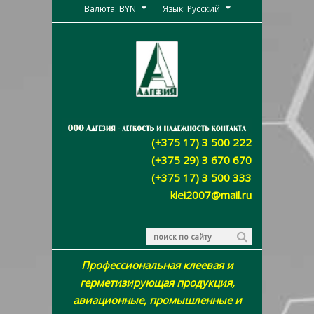
Валюта: BYN
Язык: Русский
(+375 17) 3 500 222
(+375 29) 3 670 670
(+375 17) 3 500 333
klei2007@mail.ru
Профессиональная клеевая и
герметизирующая продукция,
авиационные, промышленные и