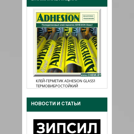
N MS55,
КЛЕЙ-ГЕРМЕТИК ADHESION GLASS1
КЛЕЙ-ГЕР
ТЕРМОВИБРОСТОЙКИЙ
НОВОСТИ И CТАТЬИ