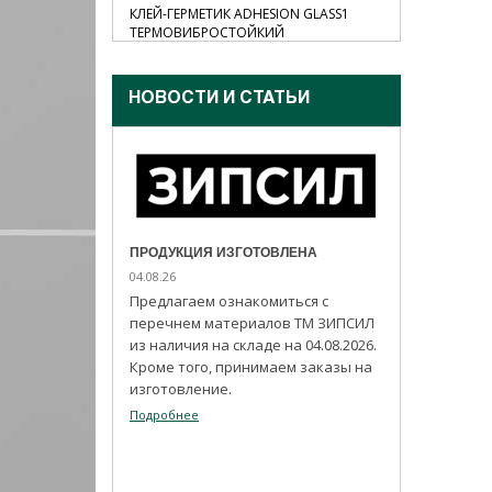
ON MS55,
КЛЕЙ-ГЕРМЕТИК ADHESION GLASS1
КЛЕЙ-ГЕРМ
ТЕРМОВИБРОСТОЙКИЙ
НОВОСТИ И CТАТЬИ
ПРОДУКЦИЯ ИЗГОТОВЛЕНА
04.08.26
Предлагаем ознакомиться с
перечнем материалов ТМ ЗИПСИЛ
из наличия на складе на 04.08.2026.
Кроме того, принимаем заказы на
изготовление.
Подробнее
ЛЯ!
ИЗ ПРОГРАММЫ
ИМПОРТОЗАМ
03.08.26
ужеников