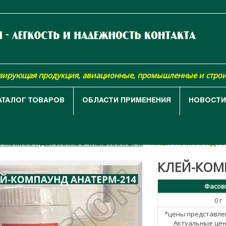
изирующая продукция, авиационные, промышленные и стро
АТАЛОГ ТОВАРОВ
ОБЛАСТИ ПРИМЕНЕНИЯ
НОВОСТИ,
АЯ
КАТАЛОГ ТОВАРОВ
КЛЕЯЩИЕ МАТЕРИАЛЫ С ДИЭЛЕК
И-КОМПАУНДЫ ЗАЛИВОЧНЫЕ АНАТЕРМ
КЛЕЙ-КОМПАУНД АН
КЛЕЙ-КОМ
Фасов
0 г
*цены представле
Актуальные цен