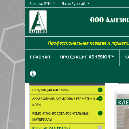
Валюта: BYN
Язык: Русский
Профессиональная клеевая и гермет
ГЛАВНАЯ
ПРОДУКЦИЯ ADHESION™
К
ГЛАВН
КАТАЛОГ ТОВАРОВ
КЛЕ
ПРОДУКЦИЯ ADHESION
АНАЭРОБНЫЕ, АКРИЛОВЫЕ ГЕРМЕТИКИ И
КЛЕИ
РЕМОНТНО-ВОССТАНОВИТЕЛЬНЫЕ
МАТЕРИАЛЫ
КЛЕЯЩИЕ МАТЕРИАЛЫ С