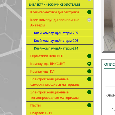
ДИЭЛЕКТРИЧЕСКИМИ СВОЙСТВАМИ
Клеи-герметики диэлектрики
Клеи-компаунды заливочные
Анатерм
Клей-компаунд Анатерм-205
Клей-компаунд Анатерм-206
Клей-компаунд Анатерм-214
Герметики ВИКСИНТ
Компаунды ВИКСИНТ
ОПИС
Компаунды КЛ
Электроизоляционные
самослипающиеся материалы
Электроизоляционные
Клей
теплопроводные материалы
Пасты
Подслой П-11