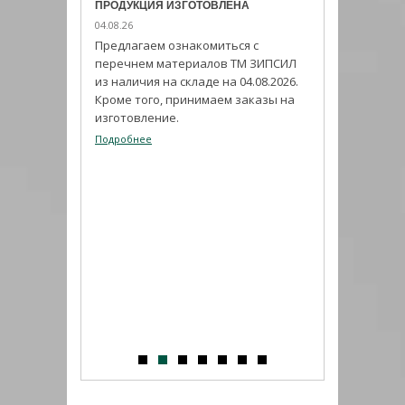
ПРОДУКЦИЯ ИЗГОТОВЛЕНА
04.08.26
Предлагаем ознакомиться с
перечнем материалов ТМ ЗИПСИЛ
из наличия на складе на 04.08.2026.
Кроме того, принимаем заказы на
изготовление.
Подробнее
ИЗ ПРОГРАММЫ
ИМПОРТОЗАМЕ
03.08.26
ников
ли с
Набирает попул
праздником.
герметик ADHES
своим высоким
показателям.
Подробнее