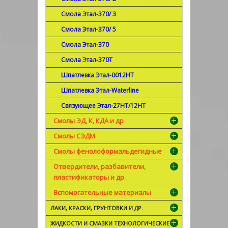
Смола Этал-370/ 3
Смола Этал-370/ 5
Смола Этал-370
Смола Этал-370Т
Шпатлевка Этал-0012НТ
Шпатлевка Этал-Waterline
Связующее Этал-27НТ/12НТ
Смолы ЭД, К, КДА и др
Смолы СЭДМ
Смолы фенолоформальдегидные
Отвердители, разбавители,
пластификаторы и др.
Вспомогательные материалы
ЛАКИ, КРАСКИ, ГРУНТОВКИ И ДР.
ЖИДКОСТИ И СМАЗКИ ТЕХНОЛОГИЧЕСКИЕ