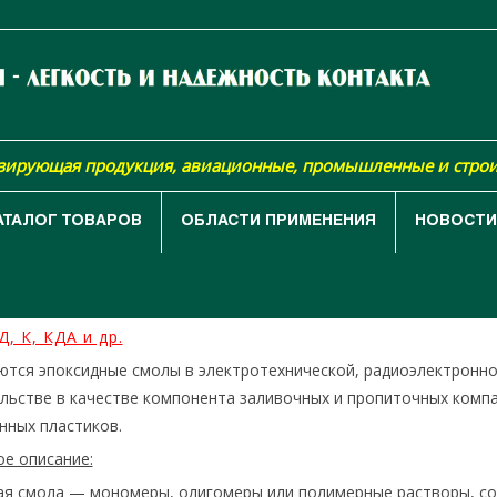
изирующая продукция, авиационные, промышленные и стро
АТАЛОГ ТОВАРОВ
ОБЛАСТИ ПРИМЕНЕНИЯ
НОВОСТИ,
АЯ
КАТАЛОГ ТОВАРОВ
СМОЛЫ И ОТВЕРДИТЕЛИ
СМОЛЫ 
, К, КДА и др.
ются эпоксидные смолы в электротехнической, радиоэлектронно
льстве в качестве компонента заливочных и пропиточных компа
нных пластиков.
е описание:
ая смола — мономеры, олигомеры или полимерные растворы, со