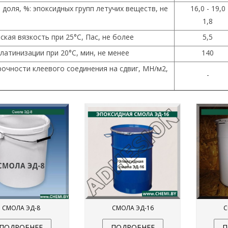
доля, %: эпоксидных групп летучих веществ, не
16,0 - 19,0
1,8
кая вязкость при 25°С, Пас, не более
5,5
латинизации при 20
°
С, мин, не менее
140
очности клеевого соединения на сдвиг, МН/м2,
-
СМОЛА ЭД-8
СМОЛА ЭД-16
С
ПОДРОБНЕЕ
ПОДРОБНЕЕ
П