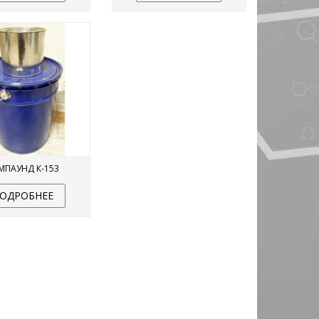
защиту резьбового соединения от
коррозии.
Подробнее
МПАУНД К-153
ОДРОБНЕЕ