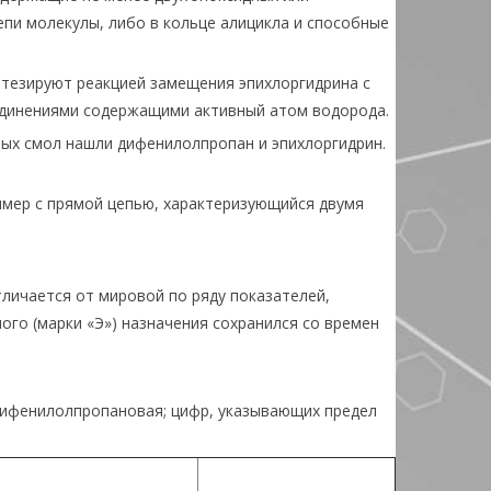
епи молекулы, либо в кольце алицикла и способные
тезируют реакцией замещения эпихлоргидрина с
динениями содержащими активный атом водорода.
ых смол нашли дифенилолпропан и эпихлоргидрин.
имер с прямой цепью, характеризующийся двумя
личается от мировой по ряду показателей,
ого (марки «Э») назначения сохранился со времен
 дифенилолпропановая; цифр, указывающих предел