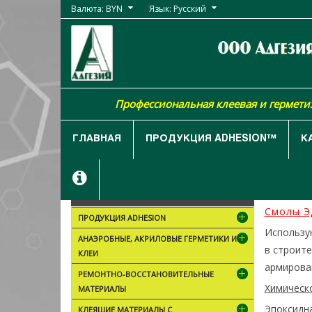
Валюта: BYN
Язык: Русский
Профессиональная клеевая и гермет
ГЛАВНАЯ
ПРОДУКЦИЯ ADHESION™
К
ГЛАВН
КАТАЛОГ ТОВАРОВ
Смолы ЭД
ПРОДУКЦИЯ ADHESION
Использу
АНАЭРОБНЫЕ, АКРИЛОВЫЕ ГЕРМЕТИКИ И
в строите
КЛЕИ
армирова
РЕМОНТНО-ВОССТАНОВИТЕЛЬНЫЕ
Химическо
МАТЕРИАЛЫ
Эпоксидн
КЛЕЯЩИЕ МАТЕРИАЛЫ С