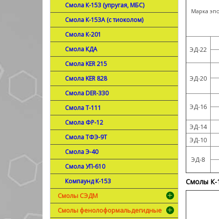
Смола К-153 (упругая, МБС)
Марка эп
Смола К-153А (с тиоколом)
Смола К-201
Смола КДА
ЭД-22
Смола KER 215
Смола KER 828
ЭД-20
Смола DER-330
ЭД-16
Смола Т-111
Смола ФР-12
ЭД-14
Смола ТФЭ-9Т
ЭД-10
Смола Э-40
ЭД-8
Смола УП-610
Компаунд К-153
Смолы К-1
Смолы СЭДМ
Смолы фенолоформальдегидные