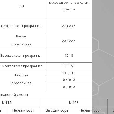
Массовая доля эпоксидных
Вид
групп, %
Низковязкая прозрачная
22,1-23,6
Вязкая
20,0-22,5
прозрачная
Высоковязкая прозрачная
16-18
Высоковязкая прозрачная
13,9-15,9
10,0-13,0
Твердая
8,5-10,0
прозрачная
8,0-10,0
диановой смолы.
К-115
К-153
т
Первый сорт
Высший сорт
Первый сорт