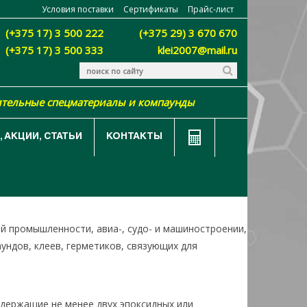
Условия поставки
Сертификаты
Прайс-лист
(+375 17) 3 500 222
(+375 29) 3 670 670
(+375 17) 3 500 333
klei2007@mail.ru
ительные спецматериалы и компаунды
 АКЦИИ, СТАТЬИ
КОНТАКТЫ
ЭД, К, КДА И ДР
й промышленности, авиа-, судо- и машиностроении,
ундов, клеев, герметиков, связующих для
держащие не менее двух эпоксидных или