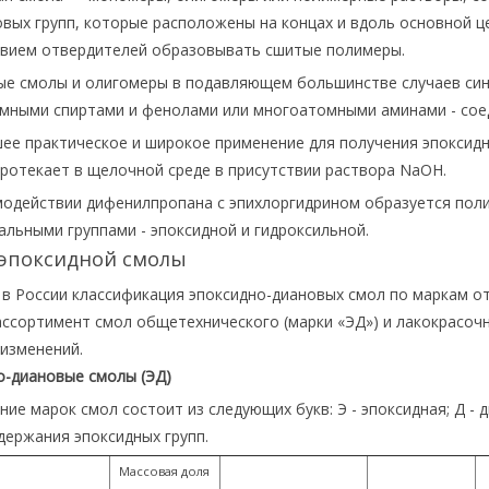
вых групп, которые расположены на концах и вдоль основной ц
твием отвердителей образовывать сшитые полимеры.
ые смолы и олигомеры в подавляющем большинстве случаев син
мными спиртами и фенолами или многоатомными аминами - сое
ее практическое и широкое применение для получения эпоксидн
ротекает в щелочной среде в присутствии раствора NаОН.
модействии дифенилпропана с эпихлоргидрином образуется пол
льными группами - эпоксидной и гидроксильной.
эпоксидной смолы
в России классификация эпоксидно-диановых смол по маркам от
ссортимент смол общетехнического (марки «ЭД») и лакокрасочн
изменений.
о-диановые смолы (ЭД)
ие марок смол состоит из следующих букв: Э - эпоксидная; Д -
держания эпоксидных групп.
Массовая доля