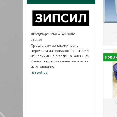
ПРОДУКЦИЯ ИЗГОТОВЛЕНА
04.08.26
Предлагаем ознакомиться с
перечнем материалов ТМ ЗИПСИЛ
из наличия на складе на 04.08.2026.
Кроме того, принимаем заказы на
изготовление.
Подробнее
ЛЯ!
ИЗ ПРОГРАММЫ
ИМПОРТОЗАМ
03.08.26
ужеников
асли с
Набирает попу
ым праздником.
герметик ADHE
своим высоким
показателям.
Подробнее