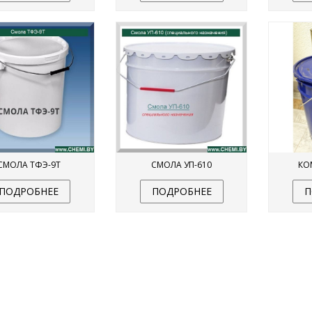
коррозии применяется мастика
тиоколовая ADHESION M-05.
Подробнее
СМОЛА ТФЭ-9Т
СМОЛА УП-610
КО
ПОДРОБНЕЕ
ПОДРОБНЕЕ
П