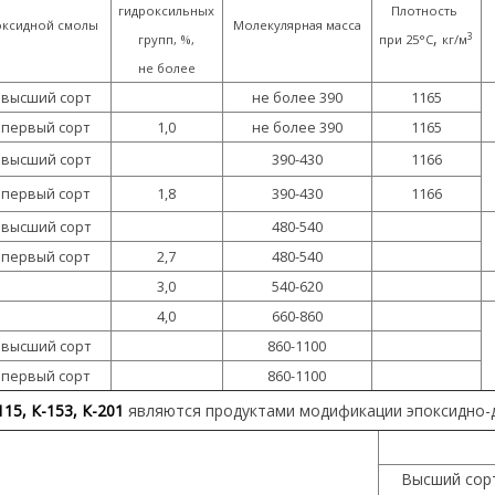
гидроксильных
Плотность
оксидной смолы
Молекулярная масса
,
3
групп, %,
при 25°С
кг/м
не более
высший сорт
не более 390
1165
первый сорт
1,0
не более 390
1165
высший сорт
390-430
1166
первый сорт
1,8
390-430
1166
высший сорт
480-540
первый сорт
2,7
480-540
3,0
540-620
4,0
660-860
высший сорт
860-1100
первый сорт
860-1100
15, К-153, К-201
являются продуктами модификации эпоксидно-
Высший сор