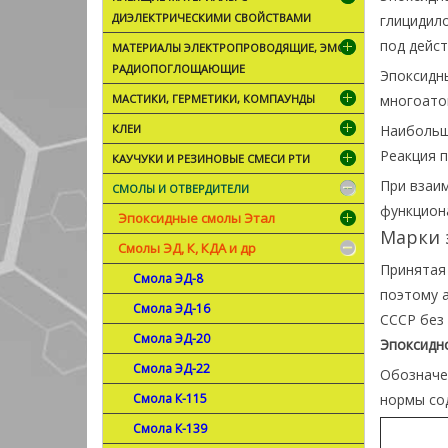
ДИЭЛЕКТРИЧЕСКИМИ СВОЙСТВАМИ
глицидило
под дейс
МАТЕРИАЛЫ ЭЛЕКТРОПРОВОДЯЩИЕ, ЭМС,
РАДИОПОГЛОЩАЮЩИЕ
Эпоксидн
МАСТИКИ, ГЕРМЕТИКИ, КОМПАУНДЫ
многоато
КЛЕИ
Наибольш
Реакция п
КАУЧУКИ И РЕЗИНОВЫЕ СМЕСИ РТИ
При взаи
СМОЛЫ И ОТВЕРДИТЕЛИ
функциона
Эпоксидные смолы Этал
Марки 
Смолы ЭД, К, КДА и др
Принятая 
Смола ЭД-8
поэтому а
Смола ЭД-16
СССР без 
Смола ЭД-20
Эпоксидн
Смола ЭД-22
Обозначен
Смола К-115
нормы со
Смола К-139