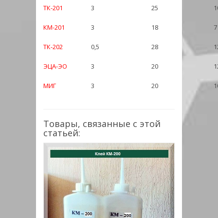
ТК-201
3
25
1
КМ-201
3
18
7
ТК-202
0,5
28
1
ЭЦА-ЭО
3
20
1
МИГ
3
20
1
Товары, связанные с этой
статьей: