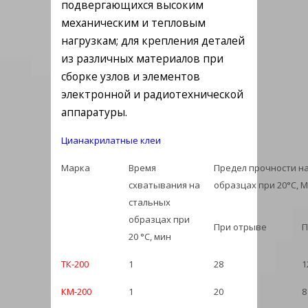
подвергающихся высоким
механическим и тепловым
нагрузкам; для крепления деталей
из различных материалов при
сборке узлов и элементов
электронной и радиотехнической
аппаратуры.
Цианакрилатные клеи
Марка
Время
Предел прочности н
схватывания на
образцах при 20°С, 
стальных
образцах при
При отрыве
П
20 °С, мин
ТК-200
1
28
1
КМ-200
1
20
8