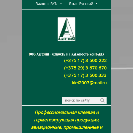
Валюта: BYN
Язык: Русский
(+375 17) 3 500 222
(+375 29) 3 670 670
(+375 17) 3 500 333
klei2007@mail.ru
Профессиональная клеевая и
герметизирующая продукция,
авиационные, промышленные и