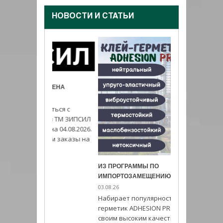
НОВОСТИ И CТАТЬИ
ВЛЕНА
иться с
ов ТМ ЗИПСИЛ
 на 04.08.2026.
аем заказы на
ИЗ ПРОГРАММЫ ПО
МАТЕРИАЛ ДЛЯ 
ИМПОРТОЗАМЕЩЕНИЮ
ГИДРОИЗОЛЯЦИИ
03.08.26
17.07.26
Набирает популярность Клей-
В качестве шов
герметик ADHESION PRO благодаря
покрывающего 
своим высоким качественным
вибро-, шумо- , 