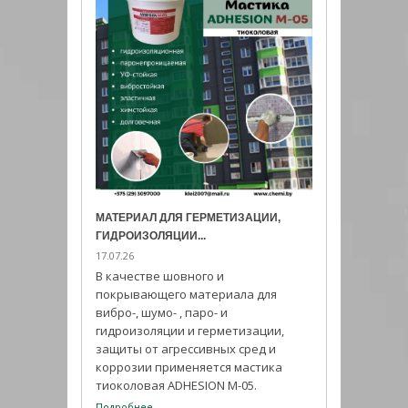
ПРОФЕССИОНА
ГИДРОФОБИЗАТО
27.06.26
Водотталкиваю
поверхностей 
МАТЕРИАЛ ДЛЯ ГЕРМЕТИЗАЦИИ,
специализирова
ИЮ
ГИДРОИЗОЛЯЦИИ...
гидрофобизатор
17.07.26
сохранить пар
сть Клей-
В качестве шовного и
(«дышащий» эфф
PRO благодаря
покрывающего материала для
Подробнее
ественным
вибро-, шумо- , паро- и
гидроизоляции и герметизации,
защиты от агрессивных сред и
коррозии применяется мастика
тиоколовая ADHESION M-05.
Подробнее