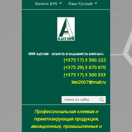
Валюта: BYN
Язык: Русский
(+375 17) 3 500 222
(+375 29) 3 670 670
(+375 17) 3 500 333
klei2007@mail.ru
Профессиональная клеевая и
герметизирующая продукция,
авиационные, промышленные и