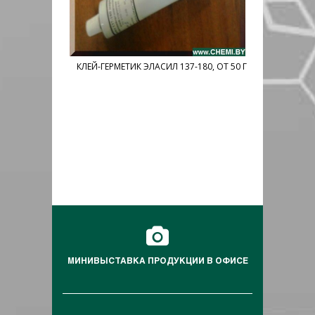
DT-182
КЛЕЙ-ГЕРМЕТИК ЭЛАСИЛ 137-180, ОТ 50 Г
КЛЕЙ-ГЕРМЕ
ПРОЗРАЧНЫ
МИНИВЫСТАВКА ПРОДУКЦИИ В ОФИСЕ